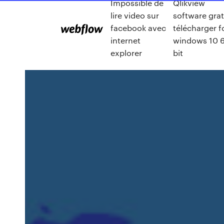
Impossible de
Qlikview
lire video sur
software grat
facebook avec
télécharger f
internet
windows 10 
explorer
bit