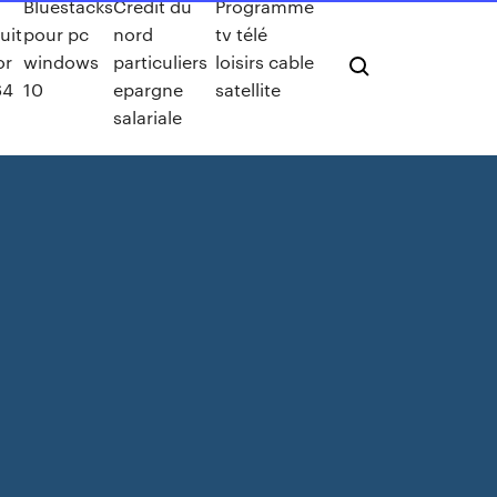
Bluestacks
Credit du
Programme
uit
pour pc
nord
tv télé
or
windows
particuliers
loisirs cable
64
10
epargne
satellite
salariale