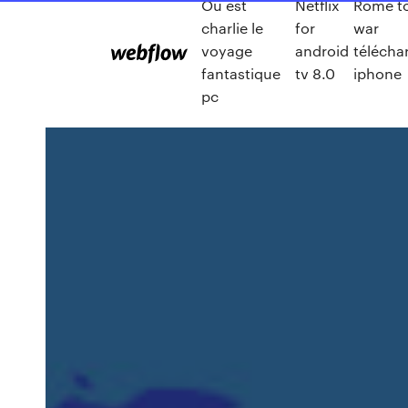
Où est
Netflix
Rome to
charlie le
for
war
voyage
android
télécha
fantastique
tv 8.0
iphone
pc