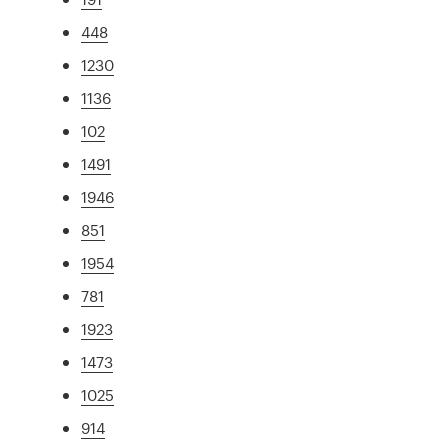
448
1230
1136
102
1491
1946
851
1954
781
1923
1473
1025
914