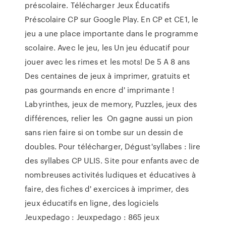
préscolaire. Télécharger Jeux Éducatifs
Préscolaire CP sur Google Play. En CP et CE1, le
jeu a une place importante dans le programme
scolaire. Avec le jeu, les Un jeu éducatif pour
jouer avec les rimes et les mots! De 5 A 8 ans
Des centaines de jeux à imprimer, gratuits et
pas gourmands en encre d' imprimante !
Labyrinthes, jeux de memory, Puzzles, jeux des
différences, relier les On gagne aussi un pion
sans rien faire si on tombe sur un dessin de
doubles. Pour télécharger, Dégust'syllabes : lire
des syllabes CP ULIS. Site pour enfants avec de
nombreuses activités ludiques et éducatives à
faire, des fiches d' exercices à imprimer, des
jeux éducatifs en ligne, des logiciels
Jeuxpedago : Jeuxpedago : 865 jeux