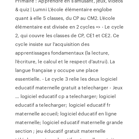
Primaire : Apprendre en s'amusant, jeux, vidéos
& quiz | Lumni L’école élémentaire englobe
quant à elle 5 classes, du CP au CM2. L’école
élémentaire est divisée en 2 cycles => - Le cycle
2, qui couvre les classes de CP, CE1 et CE2. Ce
cycle insiste sur l’acquisition des
apprentissages fondamentaux (la lecture,
l’écriture, le calcul et le respect d’autrui). La
langue française y occupe une place
essentielle. - Le cycle 3 relie les deux logiciel
educatif maternelle gratuit a telecharger - Jeux
... logiciel educatif cp a telecharger; logiciel
educatif a telecharger; logiciel educatif fr
maternelle accueil; logiciel éducatif en ligne
maternelle; logiciel educatif maternelle grande
section ; jeu éducatif gratuit maternelle