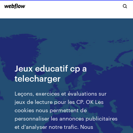
Jeux educatif cp a
telecharger
Leçons, exercices et évaluations sur
jeux de lecture pour les CP. OK Les
cookies nous permettent de
personnaliser les annonces publicitaires
et d'analyser notre trafic. Nous