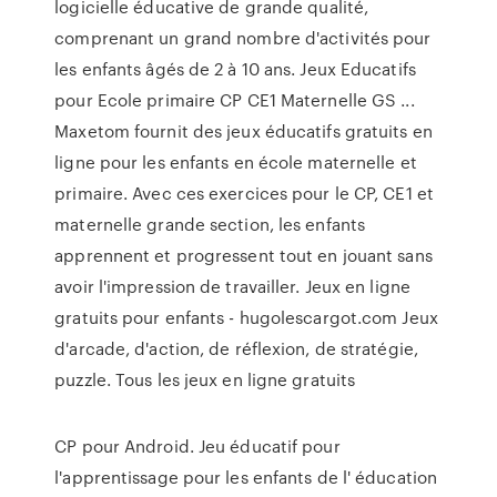
logicielle éducative de grande qualité,
comprenant un grand nombre d'activités pour
les enfants âgés de 2 à 10 ans. Jeux Educatifs
pour Ecole primaire CP CE1 Maternelle GS ...
Maxetom fournit des jeux éducatifs gratuits en
ligne pour les enfants en école maternelle et
primaire. Avec ces exercices pour le CP, CE1 et
maternelle grande section, les enfants
apprennent et progressent tout en jouant sans
avoir l'impression de travailler. Jeux en ligne
gratuits pour enfants - hugolescargot.com Jeux
d'arcade, d'action, de réflexion, de stratégie,
puzzle. Tous les jeux en ligne gratuits
CP pour Android. Jeu éducatif pour
l'apprentissage pour les enfants de l' éducation