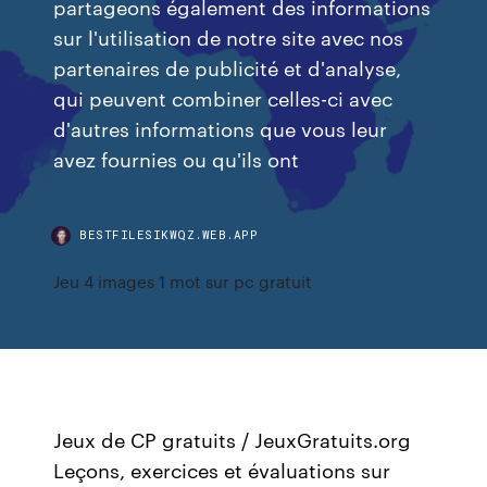
partageons également des informations
sur l'utilisation de notre site avec nos
partenaires de publicité et d'analyse,
qui peuvent combiner celles-ci avec
d'autres informations que vous leur
avez fournies ou qu'ils ont
BESTFILESIKWQZ.WEB.APP
Jeu 4 images 1 mot sur pc gratuit
Jeux de CP gratuits / JeuxGratuits.org
Leçons, exercices et évaluations sur