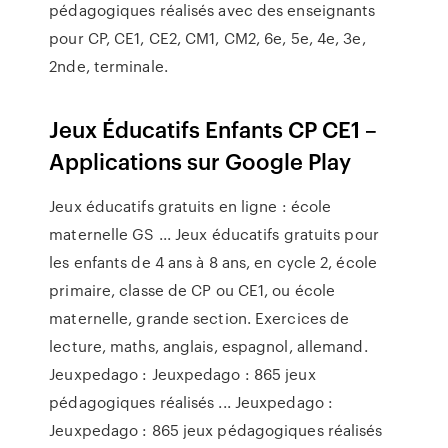
pédagogiques réalisés avec des enseignants
pour CP, CE1, CE2, CM1, CM2, 6e, 5e, 4e, 3e,
2nde, terminale.
Jeux Éducatifs Enfants CP CE1 –
Applications sur Google Play
Jeux éducatifs gratuits en ligne : école
maternelle GS ... Jeux éducatifs gratuits pour
les enfants de 4 ans à 8 ans, en cycle 2, école
primaire, classe de CP ou CE1, ou école
maternelle, grande section. Exercices de
lecture, maths, anglais, espagnol, allemand.
Jeuxpedago : Jeuxpedago : 865 jeux
pédagogiques réalisés ... Jeuxpedago :
Jeuxpedago : 865 jeux pédagogiques réalisés