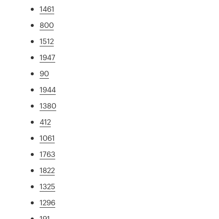
1461
800
1512
1947
90
1944
1380
412
1061
1763
1822
1325
1296
191