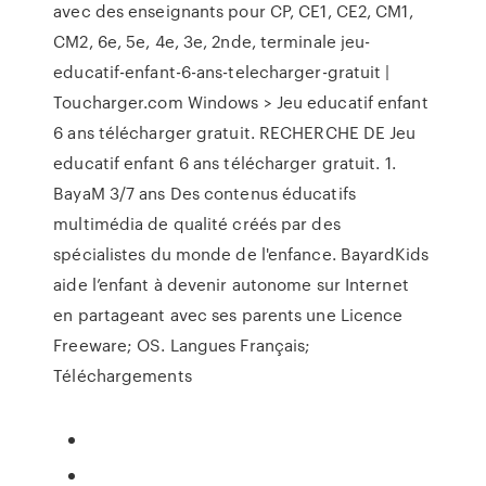
avec des enseignants pour CP, CE1, CE2, CM1,
CM2, 6e, 5e, 4e, 3e, 2nde, terminale jeu-
educatif-enfant-6-ans-telecharger-gratuit |
Toucharger.com Windows > Jeu educatif enfant
6 ans télécharger gratuit. RECHERCHE DE Jeu
educatif enfant 6 ans télécharger gratuit. 1.
BayaM 3/7 ans Des contenus éducatifs
multimédia de qualité créés par des
spécialistes du monde de l'enfance. BayardKids
aide l’enfant à devenir autonome sur Internet
en partageant avec ses parents une Licence
Freeware; OS. Langues Français;
Téléchargements