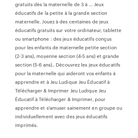
gratuits dès la maternelle de 3 à ... Jeux
éducatifs de la petite à la grande section
maternelle. Jouez à des centaines de jeux
éducatifs gratuits sur votre ordinateur, tablette
ou smartphone : des jeux éducatifs conçus
pour les enfants de maternelle petite section
(2-3 ans), moyenne section (4-5 ans) et grande
section (5-6 ans).. Découvrez les jeux éducatifs
pour la maternelle qui aideront vos enfants à
apprendre et à Jeu Ludique Jeu Éducatif à
Télécharger & Imprimer Jeu Ludique Jeu
Éducatif à Télécharger & Imprimer, pour
apprendre et s'amuser sainement en groupe ou
individuellement avec des jeux éducatifs
imprimés.